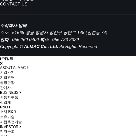
CONTACT US
주식회사 알멕
주소 : 51568 경남 창원시 성산구 공단로 148 (신촌동 74)
전화
: 055.260.0400
팩스
: 055.733.3329
Copyright ©
ALMAC Co., Ltd.
All Rights Reserved.
(주)알멕
ABOUT ALMAC
기업가치
기업연혁
공정현황
관계사
BUSINESS
자동차부품
산업재
R&D
소재 R&D
보유기술
시험측정기술
INVESTOR
전자공고